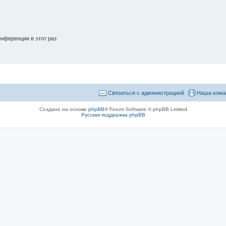
нференции в этот раз
Связаться с администрацией
Наша кома
Создано на основе
phpBB
® Forum Software © phpBB Limited
Русская поддержка phpBB