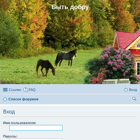
Быть добру
Ссылки
FAQ
Вход
Список форумов
ои
Вход
ск
Имя пользователя:
Пароль: