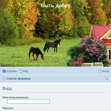
Быть добру
Ссылки
FAQ
Вход
Список форумов
ои
Вход
ск
Имя пользователя:
Пароль: