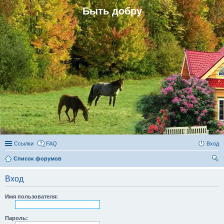
Быть добру
Ссылки
FAQ
Вход
Список форумов
ои
Вход
ск
Имя пользователя:
Пароль: