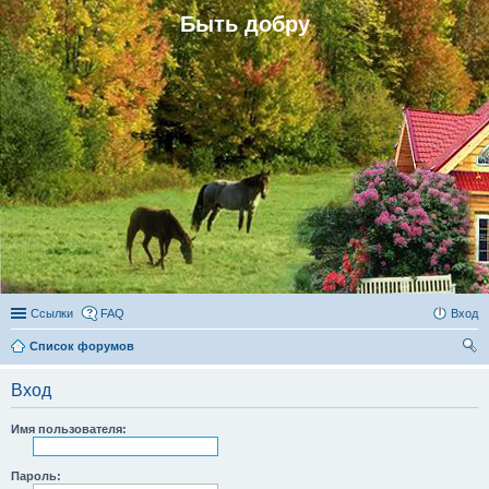
Быть добру
Ссылки
FAQ
Вход
Список форумов
ои
Вход
ск
Имя пользователя:
Пароль: