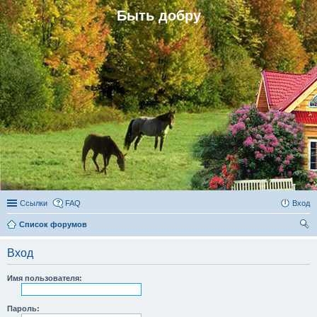
Быть добру
Ссылки
FAQ
Вход
Список форумов
ои
Вход
ск
Имя пользователя:
Пароль: