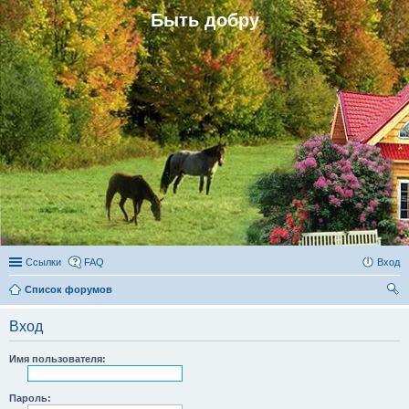
Быть добру
Ссылки
FAQ
Вход
Список форумов
ои
Вход
ск
Имя пользователя:
Пароль: