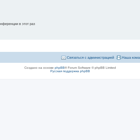
нференции в этот раз
Связаться с администрацией
Наша кома
Создано на основе
phpBB
® Forum Software © phpBB Limited
Русская поддержка phpBB