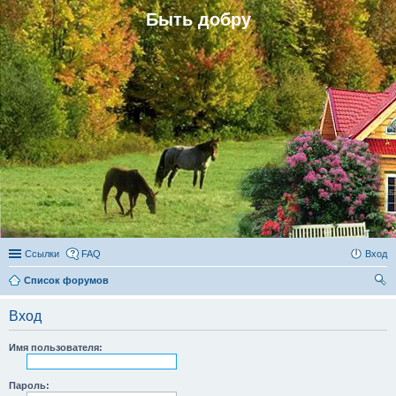
Быть добру
Ссылки
FAQ
Вход
Список форумов
ои
Вход
ск
Имя пользователя:
Пароль: