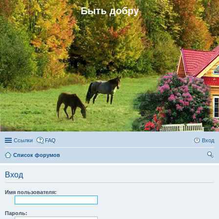
Быть добру
Ссылки
FAQ
Вход
Список форумов
ои
Вход
ск
Имя пользователя:
Пароль: