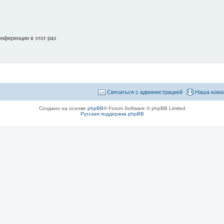
нференции в этот раз
Связаться с администрацией
Наша кома
Создано на основе
phpBB
® Forum Software © phpBB Limited
Русская поддержка phpBB