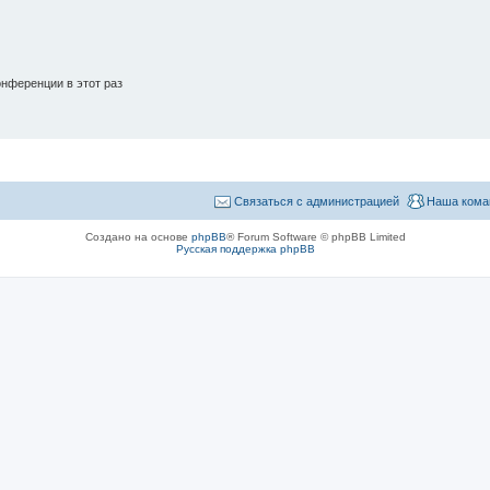
нференции в этот раз
Связаться с администрацией
Наша кома
Создано на основе
phpBB
® Forum Software © phpBB Limited
Русская поддержка phpBB