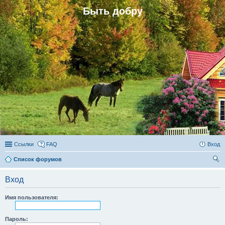
Быть добру
Ссылки
FAQ
Вход
Список форумов
ои
Вход
ск
Имя пользователя:
Пароль: