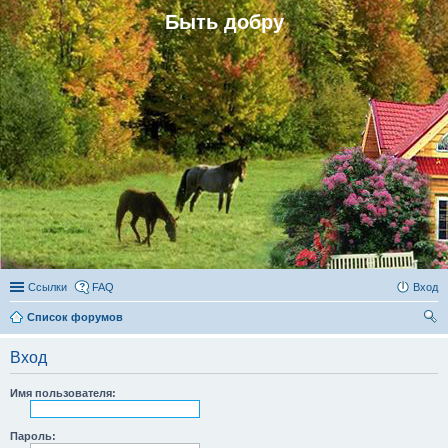
Быть добру
Ссылки
FAQ
Вход
Список форумов
ои
Вход
ск
Имя пользователя:
Пароль: