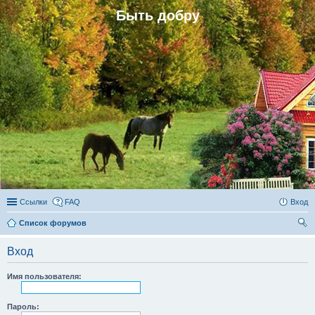
Быть добру
Ссылки
FAQ
Вход
Список форумов
ои
Вход
ск
Имя пользователя:
Пароль: