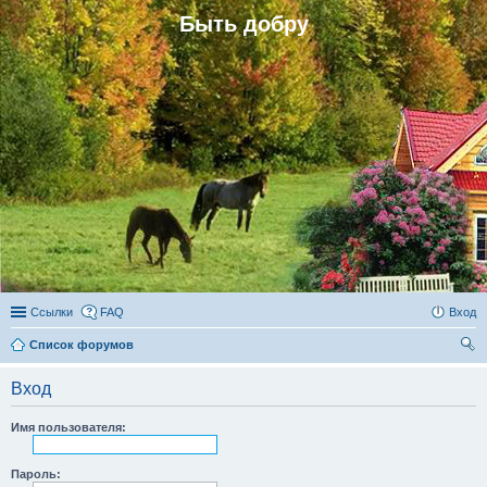
Быть добру
Ссылки
FAQ
Вход
Список форумов
ои
Вход
ск
Имя пользователя:
Пароль: