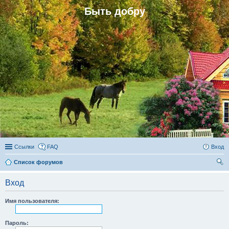
Быть добру
Ссылки
FAQ
Вход
Список форумов
ои
Вход
ск
Имя пользователя:
Пароль: