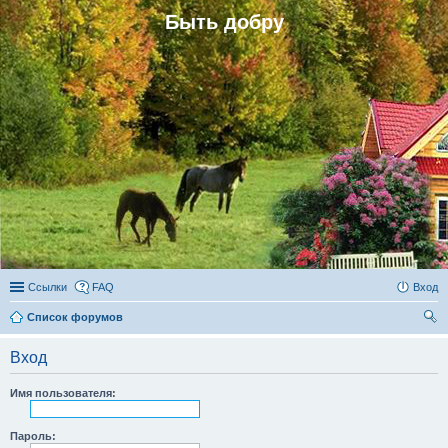
Быть добру
Ссылки
FAQ
Вход
Список форумов
ои
Вход
ск
Имя пользователя:
Пароль: