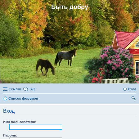
Быть добру
Ссылки
FAQ
Вход
Список форумов
ои
Вход
ск
Имя пользователя:
Пароль: