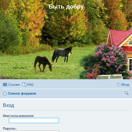
Быть добру
Ссылки
FAQ
Вход
Список форумов
ои
Вход
ск
Имя пользователя:
Пароль: