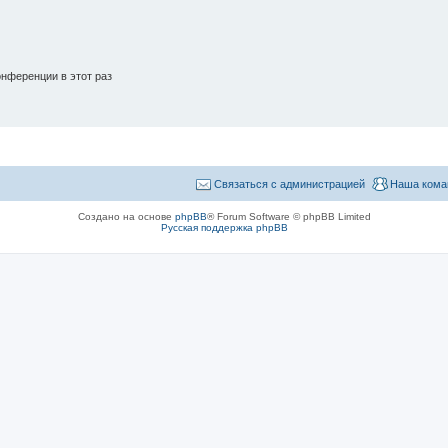
нференции в этот раз
Связаться с администрацией
Наша кома
Создано на основе
phpBB
® Forum Software © phpBB Limited
Русская поддержка phpBB