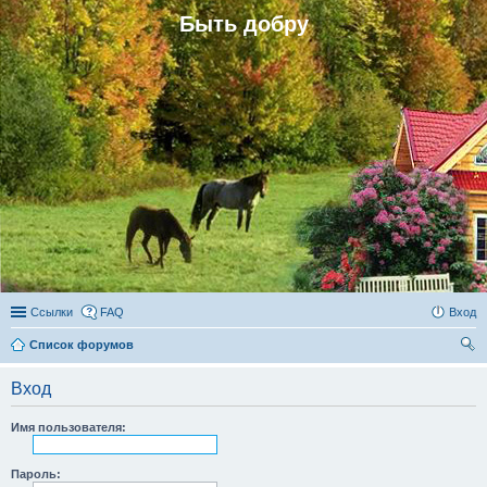
Быть добру
Ссылки
FAQ
Вход
Список форумов
ои
Вход
ск
Имя пользователя:
Пароль: