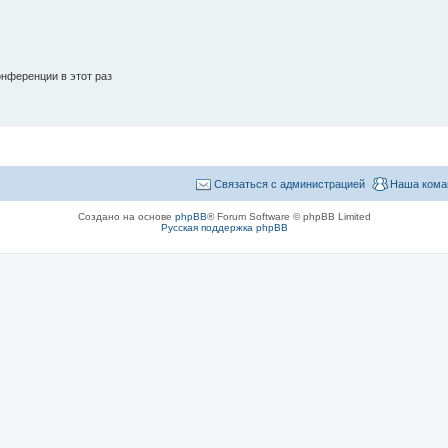
нференции в этот раз
Связаться с администрацией
Наша кома
Создано на основе
phpBB
® Forum Software © phpBB Limited
Русская поддержка phpBB