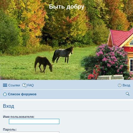
Быть добру
Ссылки
FAQ
Вход
Список форумов
ои
Вход
ск
Имя пользователя:
Пароль: