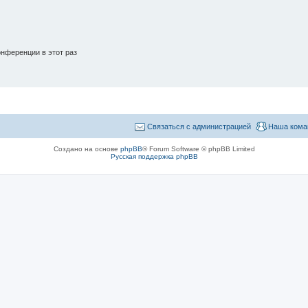
нференции в этот раз
Связаться с администрацией
Наша кома
Создано на основе
phpBB
® Forum Software © phpBB Limited
Русская поддержка phpBB