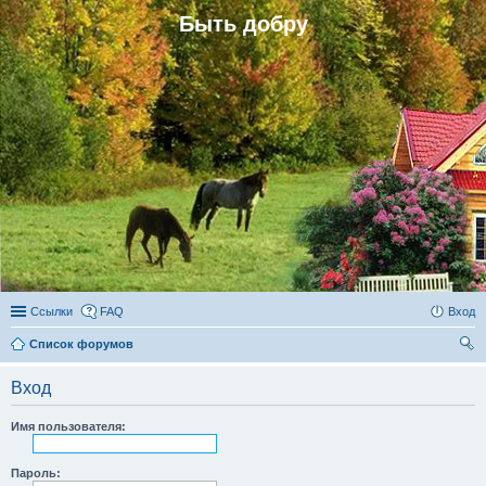
Быть добру
Ссылки
FAQ
Вход
Список форумов
ои
Вход
ск
Имя пользователя:
Пароль: