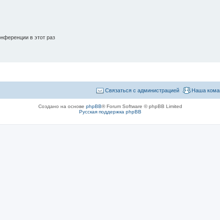
нференции в этот раз
Связаться с администрацией
Наша кома
Создано на основе
phpBB
® Forum Software © phpBB Limited
Русская поддержка phpBB