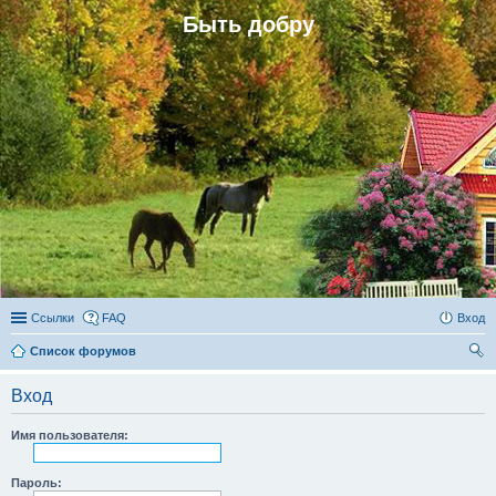
Быть добру
Ссылки
FAQ
Вход
Список форумов
ои
Вход
ск
Имя пользователя:
Пароль: