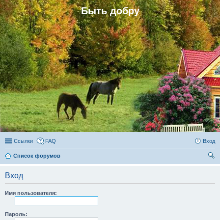
Быть добру
Ссылки
FAQ
Вход
Список форумов
ои
Вход
ск
Имя пользователя:
Пароль: