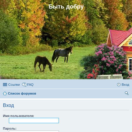
Быть добру
Ссылки
FAQ
Вход
Список форумов
ои
Вход
ск
Имя пользователя:
Пароль: