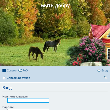
Быть добру
Ссылки
FAQ
Вход
Список форумов
ои
Вход
ск
Имя пользователя:
Пароль: