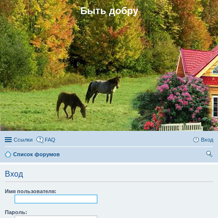
Быть добру
Ссылки
FAQ
Вход
Список форумов
ои
Вход
ск
Имя пользователя:
Пароль: