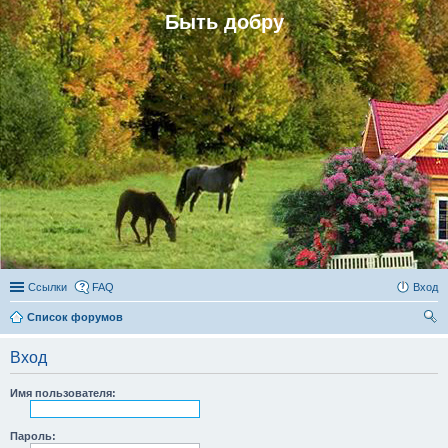
Быть добру
Ссылки
FAQ
Вход
Список форумов
ои
Вход
ск
Имя пользователя:
Пароль: