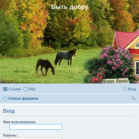
Быть добру
Ссылки
FAQ
Вход
Список форумов
ои
Вход
ск
Имя пользователя:
Пароль: