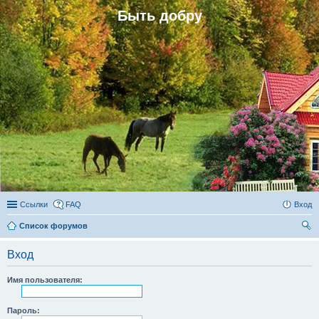
Быть добру
Ссылки
FAQ
Вход
Список форумов
ои
Вход
ск
Имя пользователя:
Пароль: