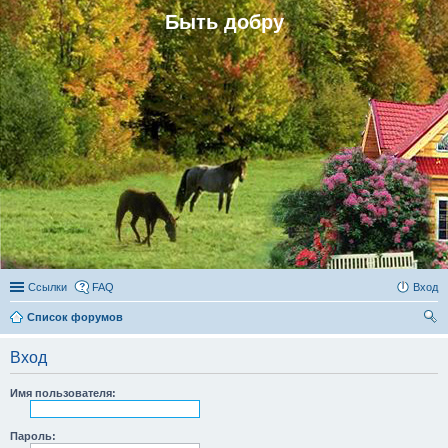
Быть добру
Ссылки
FAQ
Вход
Список форумов
ои
Вход
ск
Имя пользователя:
Пароль: