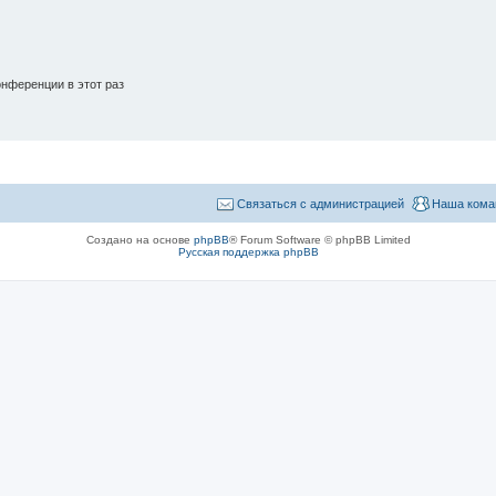
нференции в этот раз
Связаться с администрацией
Наша кома
Создано на основе
phpBB
® Forum Software © phpBB Limited
Русская поддержка phpBB