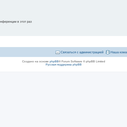
нференции в этот раз
Связаться с администрацией
Наша кома
Создано на основе
phpBB
® Forum Software © phpBB Limited
Русская поддержка phpBB