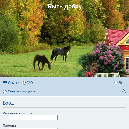
Быть добру
Ссылки
FAQ
Вход
Список форумов
ои
Вход
ск
Имя пользователя:
Пароль: