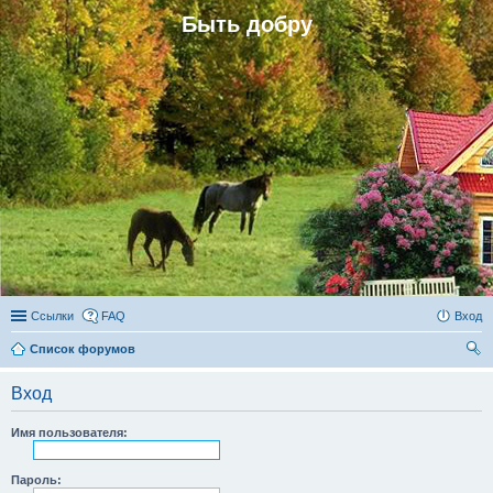
Быть добру
Ссылки
FAQ
Вход
Список форумов
ои
Вход
ск
Имя пользователя:
Пароль: