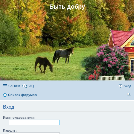
Быть добру
Ссылки
FAQ
Вход
Список форумов
ои
Вход
ск
Имя пользователя:
Пароль: