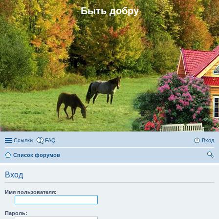
Быть добру
Ссылки
FAQ
Вход
Список форумов
ои
Вход
ск
Имя пользователя:
Пароль: