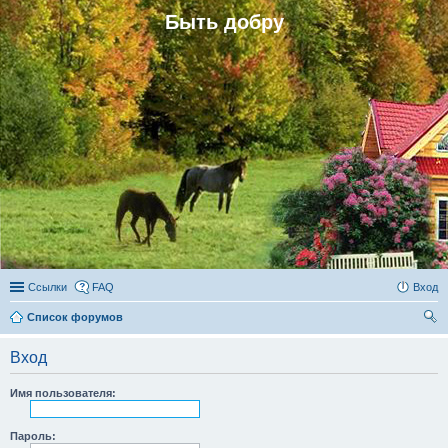
Быть добру
Ссылки
FAQ
Вход
Список форумов
ои
Вход
ск
Имя пользователя:
Пароль: