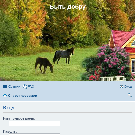
Быть добру
Ссылки
FAQ
Вход
Список форумов
ои
Вход
ск
Имя пользователя:
Пароль: