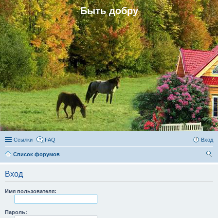
Быть добру
Ссылки
FAQ
Вход
Список форумов
ои
Вход
ск
Имя пользователя:
Пароль: