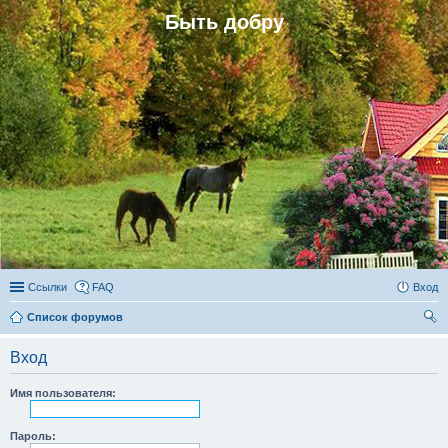
Быть добру
Ссылки
FAQ
Вход
Список форумов
ои
Вход
ск
Имя пользователя:
Пароль: