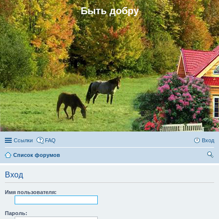
Быть добру
Ссылки
FAQ
Вход
Список форумов
ои
Вход
ск
Имя пользователя:
Пароль: