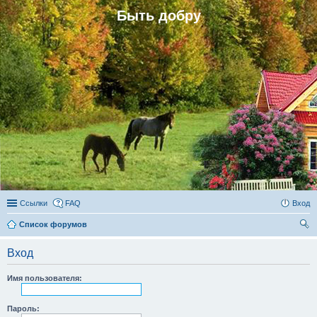
Быть добру
Ссылки
FAQ
Вход
Список форумов
ои
Вход
ск
Имя пользователя:
Пароль: