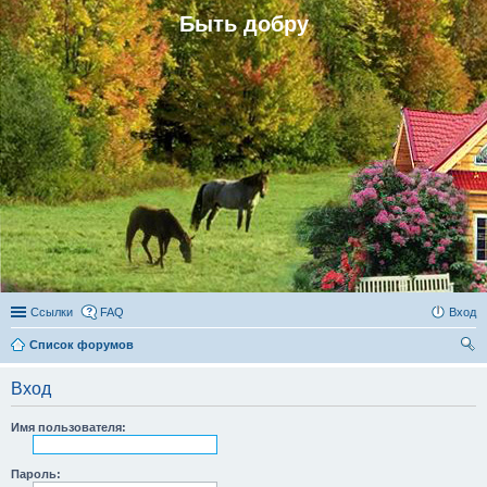
Быть добру
Ссылки
FAQ
Вход
Список форумов
ои
Вход
ск
Имя пользователя:
Пароль: