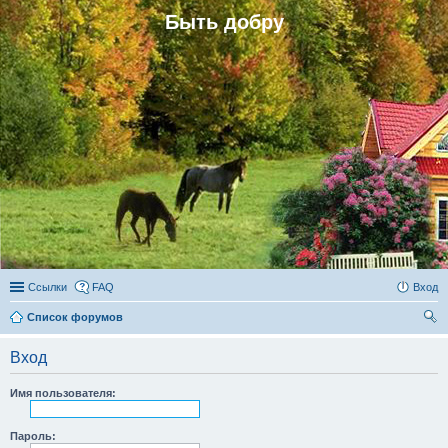
Быть добру
Ссылки
FAQ
Вход
Список форумов
ои
Вход
ск
Имя пользователя:
Пароль: